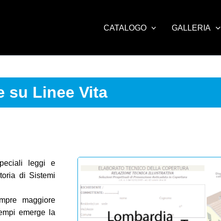
CATALOGO
GALLERIA
e su Linee Vita
peciali leggi e
toria di Sistemi
sempre maggiore
esempi emerge la